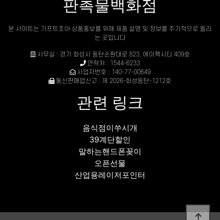
판촉물백화점
본 사이트는 기프트조아 상품홍보를 위해 제품 설명 및 정보를 주기적으로 올리
는 곳입니다
사무실 : 경기 화성시 동탄순환대로 823, 에이팩시티 409호
연락처 : 1544-6233
사업자번호 : 140-77-00649
통신판매업신고 : 제 2026-화성동탄-1212호
관련 링크
음식점이쑤시개
39계단할인
말하는핸드폰꽂이
오픈선물
산업용레이저포인터