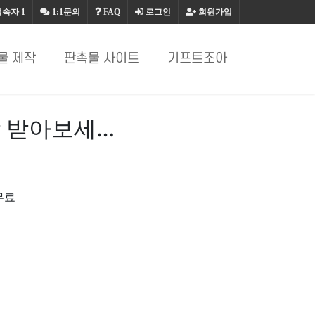
접속자
1
1:1문의
FAQ
로그인
회원가입
물 제작
판촉물 사이트
기프트조아
 받아보세…
무료