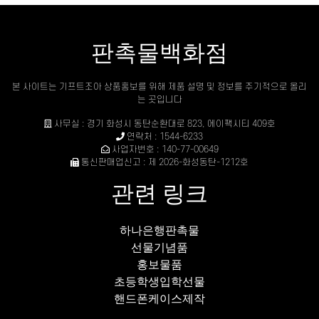
판촉물백화점
본 사이트는 기프트조아 상품홍보를 위해 제품 설명 및 정보를 주기적으로 올리
는 곳입니다
사무실 : 경기 화성시 동탄순환대로 823, 에이팩시티 409호
연락처 : 1544-6233
사업자번호 : 140-77-00649
통신판매업신고 : 제 2026-화성동탄-1212호
관련 링크
하나은행판촉물
선물기념품
홍보물품
초등학생입학선물
핸드폰케이스제작