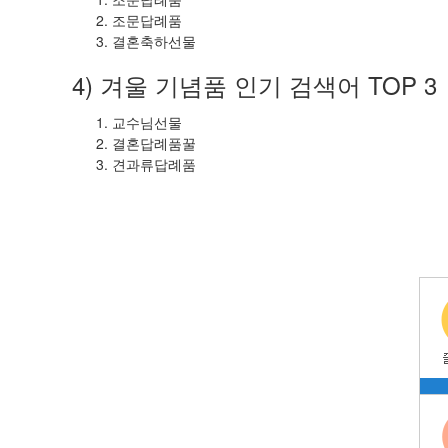
조문답례품
결혼축하선물
4) 겨울 기념품 인기 검색어 TOP 3
교수님선물
결혼답례품꿀
견과류답례품