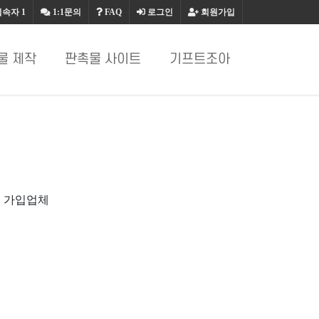
접속자
1
1:1문의
FAQ
로그인
회원가입
물 제작
판촉물 사이트
기프트조아
빌 가입업체