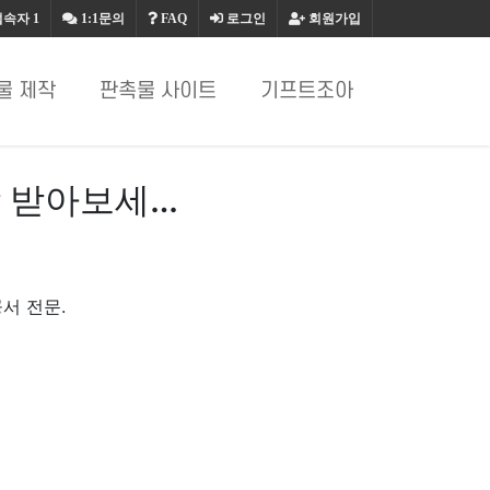
접속자
1
1:1문의
FAQ
로그인
회원가입
물 제작
판촉물 사이트
기프트조아
 받아보세…
서 전문.