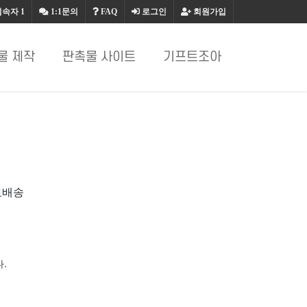
접속자
1
1:1문의
FAQ
로그인
회원가입
물 제작
판촉물 사이트
기프트조아
?
료배송
.