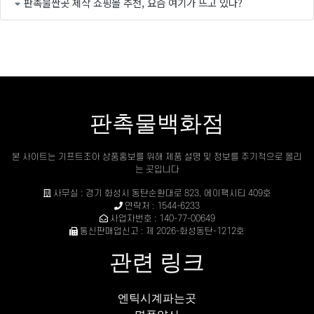
판촉물싼곳 제작 쇼핑몰 추천, 요즘 여기가 뜨고 있다?
판촉물백화점
본 사이트는 기프트조아 상품홍보를 위해 제품 설명 및 정보를 주기적으로 올리
는 곳입니다
사무실 : 경기 화성시 동탄순환대로 823, 에이팩시티 409호
연락처 : 1544-6233
사업자번호 : 140-77-00649
통신판매업신고 : 제 2026-화성동탄-1212호
관련 링크
엔틱시계파는곳