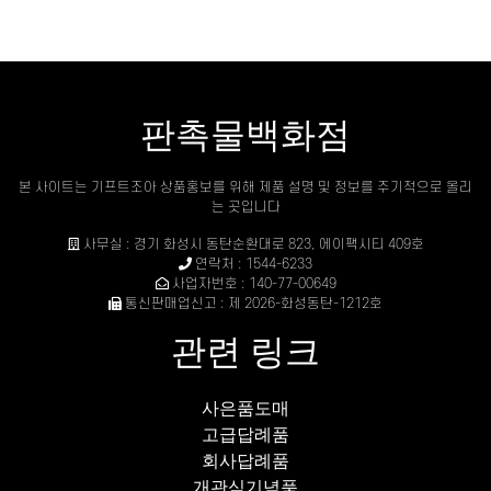
판촉물백화점
본 사이트는 기프트조아 상품홍보를 위해 제품 설명 및 정보를 주기적으로 올리
는 곳입니다
사무실 : 경기 화성시 동탄순환대로 823, 에이팩시티 409호
연락처 : 1544-6233
사업자번호 : 140-77-00649
통신판매업신고 : 제 2026-화성동탄-1212호
관련 링크
사은품도매
고급답례품
회사답례품
개관식기념품