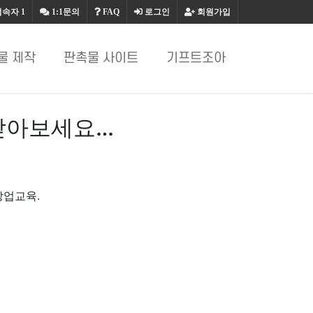
접속자
1
1:1문의
FAQ
로그인
회원가입
물 제작
판촉물 사이트
기프트조아
받아보세요…
창업교육.