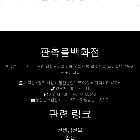
판촉물백화점
본 사이트는 기프트조아 상품홍보를 위해 제품 설명 및 정보를 주기적으로 올리
는 곳입니다
사무실 : 경기 화성시 동탄순환대로 823, 에이팩시티 409호
연락처 : 1544-6233
사업자번호 : 140-77-00649
통신판매업신고 : 제 2026-화성동탄-1212호
관련 링크
선생님선물
안산