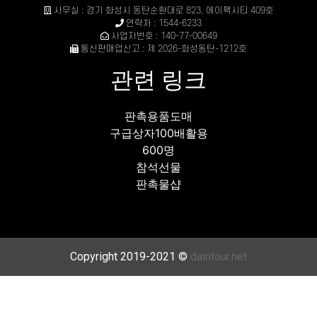
사무실 : 경기 화성시 동탄순환대로 823, 에이팩시티 409호
연락처 : 1544-6233
사업자번호 : 140-77-00649
통신판매업신고 : 제 2026-화성동탄-1212호
관련 링크
판촉용품도매
구급상자100배활용
600명
참석선물
판촉물샵
Copyright 2019-2021 ©
daintour.net