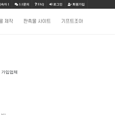
접속자
1
1:1문의
FAQ
로그인
회원가입
물 제작
판촉물 사이트
기프트조아
빌 가입업체
니다.