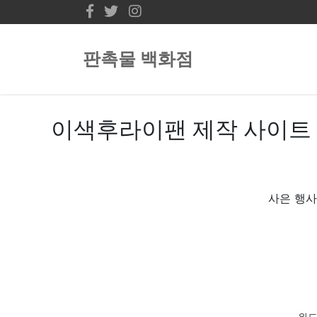
판촉물 백화점
이색후라이팬 제작 사이트 
사은 행사
위드