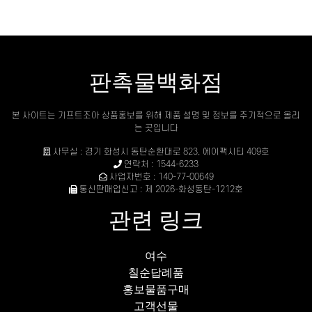
판촉물백화점
본 사이트는 기프트조아 상품홍보를 위해 제품 설명 및 정보를 주기적으로 올리
는 곳입니다
사무실 : 경기 화성시 동탄순환대로 823, 에이팩시티 409호
연락처 : 1544-6233
사업자번호 : 140-77-00649
통신판매업신고 : 제 2026-화성동탄-1212호
관련 링크
여수
칠순답례품
홍보물품구매
고객선물