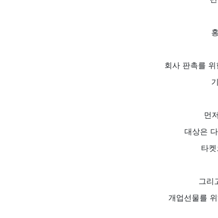
홍
회사 판촉를 위
기
먼저
대상은 다양
타켓
그리고
개업선물를 위