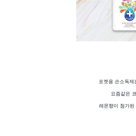
포켓용 손소독제는
요즘같은 코
레몬향이 첨가된 