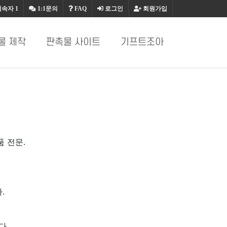
접속자
1
1:1문의
FAQ
로그인
회원가입
물 제작
판촉물 사이트
기프트조아
품 전문.
.
다.