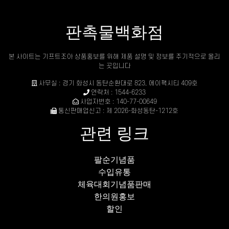
판촉물백화점
본 사이트는 기프트조아 상품홍보를 위해 제품 설명 및 정보를 주기적으로 올리
는 곳입니다
사무실 : 경기 화성시 동탄순환대로 823, 에이팩시티 409호
연락처 : 1544-6233
사업자번호 : 140-77-00649
통신판매업신고 : 제 2026-화성동탄-1212호
관련 링크
팔순기념품
수입유통
체육대회기념품판매
한의원홍보
할인