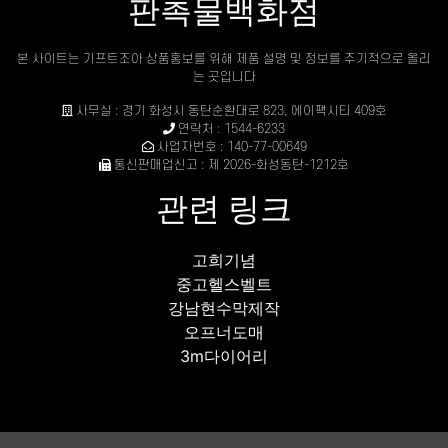
판촉물백화점
본 사이트는 기프트조아 상품홍보를 위해 제품 설명 및 정보를 주기적으로 올리
는 곳입니다
사무실 : 경기 화성시 동탄순환대로 823, 에이팩시티 409호
연락처 : 1544-6233
사업자번호 : 140-77-00649
통신판매업신고 : 제 2026-화성동탄-1212호
관련 링크
고희기념
중고헬스벨트
강남현수막제작
오프너도매
3m다이어리