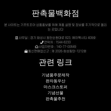
판촉물백화점
본 사이트는 기프트조아 상품홍보를 위해 제품 설명 및 정보를 주기적으로 올리
는 곳입니다
사무실 : 경기 화성시 동탄순환대로 823, 에이팩시티 409호
연락처 : 1544-6233
사업자번호 : 140-77-00649
통신판매업신고 : 제 2026-화성동탄-1212호
관련 링크
기념품주문제작
완자동우산
마스크스토퍼
기념선물
판촉물추천