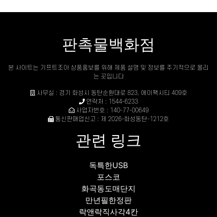
판촉물백화점
본 사이트는 기프트조아 상품홍보를 위해 제품 설명 및 정보를 주기적으로 올리
는 곳입니다
사무실 : 경기 화성시 동탄순환대로 823, 에이팩시티 409호
연락처 : 1544-6233
사업자번호 : 140-77-00649
통신판매업신고 : 제 2026-화성동탄-1212호
관련 링크
독특한USB
포스코
화곡동도매단지
만년필한정판
락앤락직사각4칸