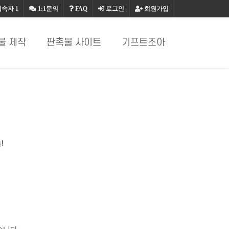
접속자
1
1:1문의
FAQ
로그인
회원가입
물 제작
판촉물 사이트
기프트조아
!
.
습니다.