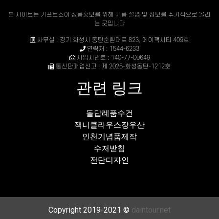
본 사이트는 기프트조아 상품홍보를 위해 제품 설명 및 정보를 주기적으로 올리
는 곳입니다
사무실 : 경기 화성시 동탄순환대로 823, 에이팩시티 409호
연락처 : 1544-6233
사업자번호 : 140-77-00649
통신판매업신고 : 제 2026-화성동탄-1212호
관련 링크
돌답례품수건
잭니클라우스장우산
인천기념품제작
수저받침
전단디자인
Copyright 2019-2021 ©
daintour.net