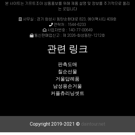
본 사이트는 기프트조아 상품홍보를 위해 제품 설명 및 정보를 주기적으로 올리
는 곳입니다
사무실 : 경기 화성시 동탄순환대로 823, 에이팩시티 409호
연락처 : 1544-6233
사업자번호 : 140-77-00649
통신판매업신고 : 제 2026-화성동탄-1212호
관련 링크
판촉도매
칠순선물
거울답례품
남성용손거울
커플츄리닝셋트
Copyright 2019-2021 ©
daintour.net