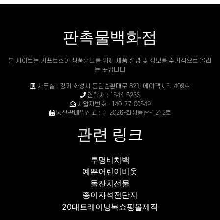
판촉물백화점
본 사이트는 기프트조아 상품홍보를 위해 제품 설명 및 정보를 주기적으로 올리
는 곳입니다
사무실 : 경기 화성시 동탄순환대로 823, 에이팩시티 409호
연락처 : 1544-6233
사업자번호 : 140-77-00649
통신판매업신고 : 제 2026-화성동탄-1212호
관련 링크
투명비치백
예쁜어린이비옷
돌잔치선물
종이자석전단지
20대트레이닝복쇼핑몰제작