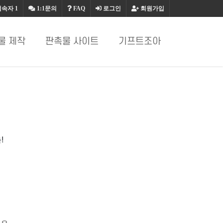
접속자
1
1:1문의
FAQ
로그인
회원가입
물 제작
판촉물 사이트
기프트조아
!
요.