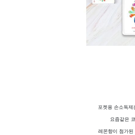
포켓용 손소독제는
요즘같은 코
레몬향이 첨가된 