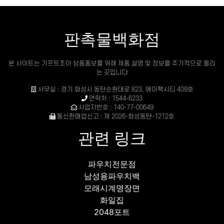
판촉물백화점
본 사이트는 기프트조아 상품홍보를 위해 제품 설명 및 정보를 주기적으로 올리
는 곳입니다
사무실 : 경기 화성시 동탄순환대로 823, 에이팩시티 409호
연락처 : 1544-6233
사업자번호 : 140-77-00649
통신판매업신고 : 제 2026-화성동탄-1212호
관련 링크
파우치전문점
남성용파우치백
모래시계명장면
화일집
2048포트