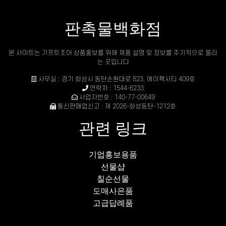
판촉물백화점
본 사이트는 기프트조아 상품홍보를 위해 제품 설명 및 정보를 주기적으로 올리
는 곳입니다
사무실 : 경기 화성시 동탄순환대로 823, 에이팩시티 409호
연락처 : 1544-6233
사업자번호 : 140-77-00649
통신판매업신고 : 제 2026-화성동탄-1212호
관련 링크
기업홍보용품
선물샵
칠순선물
도매사은품
고급답례품