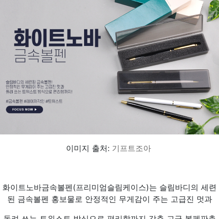
이미지 출처:
기프트조아
화이트노바금속볼펜(프리미엄슬림케이스)는 슬림바디의 세련
된 금속볼펜 홍보물로 안정적인 무게감이 주는 고급진 멋과
돌려 쓰는 트위스트 방식으로 편리함까지 갖춘 고급 볼펜판촉