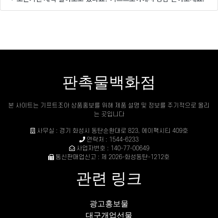
판촉물백화점
본 사이트는 기프트조아 상품홍보를 위해 제품 설명 및 정보를 주기적으로 올리
는 곳입니다
사무실 : 경기 화성시 동탄순환대로 823, 에이팩시티 409호
연락처 : 1544-6233
사업자번호 : 140-77-00649
통신판매업신고 : 제 2026-화성동탄-1212호
관련 링크
광고홍보물
대구개업선물