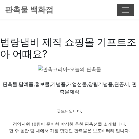
판촉물 백화점
법랑냄비 제작 쇼핑몰 기프트조
아 어때요?
판촉물,답례품,홍보물,기념품,개업선물,창립기념품,관공서, 판
촉물제작
굿모닝입니다.
경영지원 10팀이 준비한 야심찬 추천 판촉선물 소개합니다.
한 주 동안 팀 내에서 가장 핫했던 판촉물은 보조배터리 입니다.