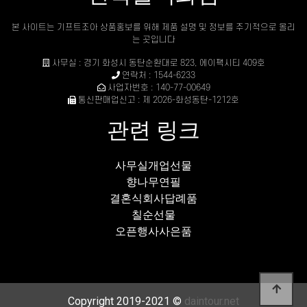
본 사이트는 기프트조아 상품홍보를 위해 제품 설명 및 정보를 주기적으로 올리
는 곳입니다
사무실 : 경기 화성시 동탄순환대로 823, 에이팩시티 409호
연락처 : 1544-6233
사업자번호 : 140-77-00649
통신판매업신고 : 제 2026-화성동탄-1212호
관련 링크
사무실개업선물
향나무연필
결혼식회사답례품
칠순선물
오픈행사사은품
Copyright 2019-2021 ©
daintour.net