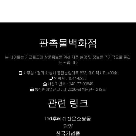
판촉물백화점
본 사이트는 기프트조아 상품홍보를 위해 제품 설명 및 정보를 주기적으로 올리
는 곳입니다
사무실 : 경기 화성시 동탄순환대로 823, 에이팩시티 409호
연락처 : 1544-6233
사업자번호 : 140-77-00649
통신판매업신고 : 제 2026-화성동탄-1212호
관련 링크
led후레쉬전문쇼핑몰
담양
한국기념품