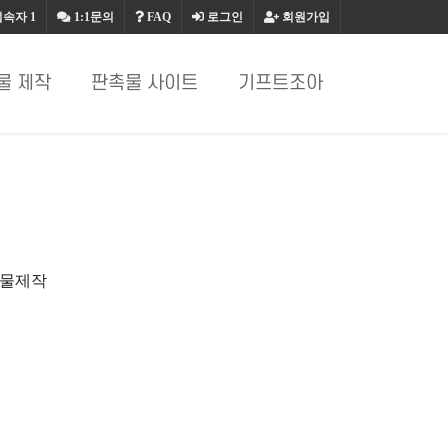
접속자
1
1:1문의
FAQ
로그인
회원가입
물 제작
판촉물 사이트
기프트조아
촉물제작