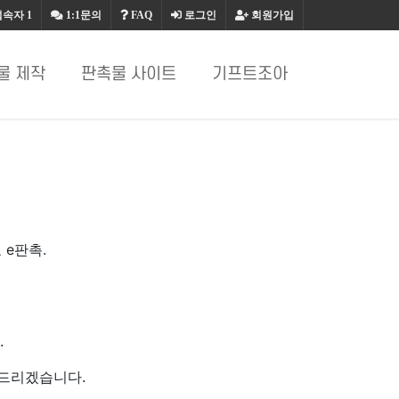
접속자
1
1:1문의
FAQ
로그인
회원가입
물 제작
판촉물 사이트
기프트조아
 e판촉.
.
 드리겠습니다.