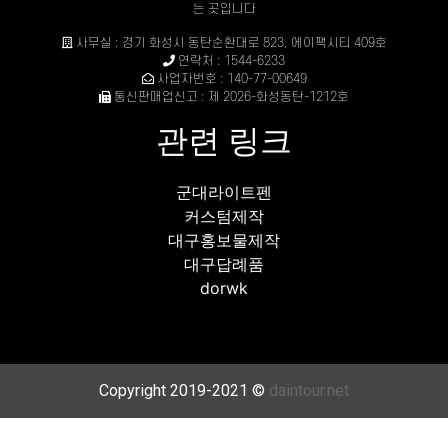
는 곳입니다
사무실 : 경기 화성시 동탄순환대로 823, 에이팩시티 409호
연락처 : 1544-6233
사업자번호 : 140-77-00649
통신판매업신고 : 제 2026-화성동탄-1212호
관련 링크
군대라이트펜
커스텀제작
대구홍보물제작
대구답례품
dorwk
Copyright 2019-2021 ©
daintour.net