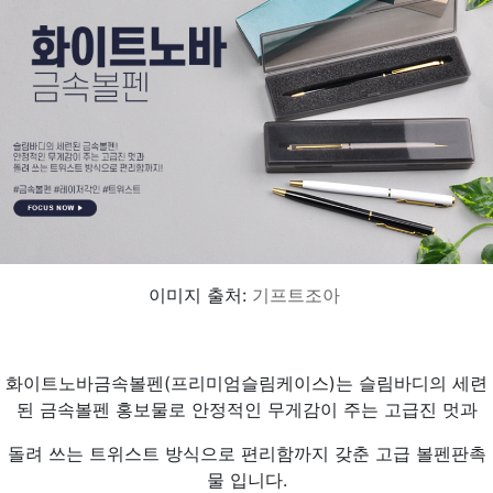
이미지 출처:
기프트조아
화이트노바금속볼펜(프리미엄슬림케이스)는 슬림바디의 세련
된 금속볼펜 홍보물로 안정적인 무게감이 주는 고급진 멋과
돌려 쓰는 트위스트 방식으로 편리함까지 갖춘 고급 볼펜판촉
물 입니다.