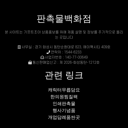
판촉물백화점
본 사이트는 기프트조아 상품홍보를 위해 제품 설명 및 정보를 주기적으로 올리
는 곳입니다
사무실 : 경기 화성시 동탄순환대로 823, 에이팩시티 409호
연락처 : 1544-6233
사업자번호 : 140-77-00649
통신판매업신고 : 제 2026-화성동탄-1212호
관련 링크
캐릭터무릅담요
한의원찜질팩
인쇄판촉물
행사기념품
개업답례품싼곳