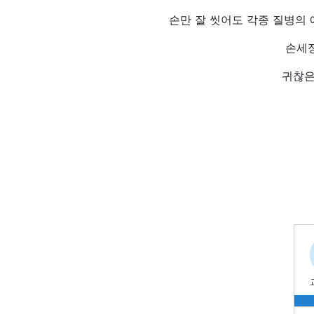
손만 잘 씻어도 각종 질병의
손세
귀찮은