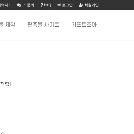
접속자
1
1:1문의
FAQ
로그인
회원가입
물 제작
판촉물 사이트
기프트조아
적립!
요.