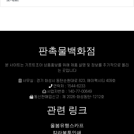
판촉물백화점
본 사이트는 기프트조아 상품홍보를 위해 제품 설명 및 정보를 주기적으로 올리
는 곳입니다
사무실 : 경기 화성시 동탄순환대로 823, 에이팩시티 409호
연락처 : 1544-6233
사업자번호 : 140-77-00649
통신판매업신고 : 제 2026-화성동탄-1212호
관련 링크
올봄유행스카프
칼라봉투인쇄