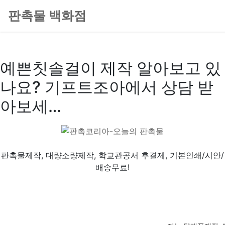
판촉물 백화점
예쁜칫솔걸이 제작 알아보고 있
나요? 기프트조아에서 상담 받
아보세…
판촉물제작, 대량소량제작, 학교관공서 후결제, 기본인쇄/시안/
배송무료!