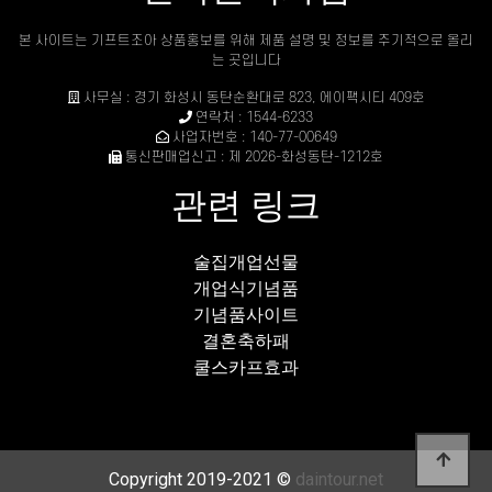
본 사이트는 기프트조아 상품홍보를 위해 제품 설명 및 정보를 주기적으로 올리
는 곳입니다
사무실 : 경기 화성시 동탄순환대로 823, 에이팩시티 409호
연락처 : 1544-6233
사업자번호 : 140-77-00649
통신판매업신고 : 제 2026-화성동탄-1212호
관련 링크
술집개업선물
개업식기념품
기념품사이트
결혼축하패
쿨스카프효과
Copyright 2019-2021 ©
daintour.net