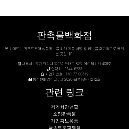
판촉물백화점
본 사이트는 기프트조아 상품홍보를 위해 제품 설명 및 정보를 주기적으로 올리
는 곳입니다
사무실 : 경기 화성시 동탄순환대로 823, 에이팩시티 409호
연락처 : 1544-6233
사업자번호 : 140-77-00649
통신판매업신고 : 제 2026-화성동탄-1212호
관련 링크
저가형만년필
소량판촉물
기업홍보용품
금속트로피제작