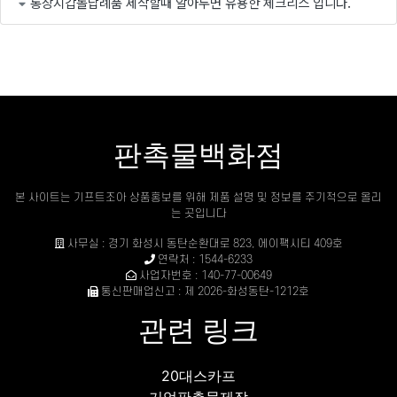
통장지갑돌답례품 제작할때 알아두면 유용한 체크리스 입니다.
판촉물백화점
본 사이트는 기프트조아 상품홍보를 위해 제품 설명 및 정보를 주기적으로 올리
는 곳입니다
사무실 : 경기 화성시 동탄순환대로 823, 에이팩시티 409호
연락처 : 1544-6233
사업자번호 : 140-77-00649
통신판매업신고 : 제 2026-화성동탄-1212호
관련 링크
20대스카프
기업판촉물제작