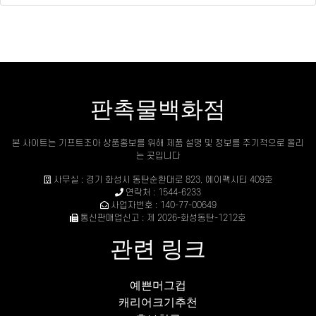
판촉물백화점
본 사이트는 기프트조아 상품홍보를 위해 제품 설명 및 정보를 주기적으로 올리
는 곳입니다
사무실 : 경기 화성시 동탄순환대로 823, 에이팩시티 409호
연락처 : 1544-6233
사업자번호 : 140-77-00649
통신판매업신고 : 제 2026-화성동탄-1212호
관련 링크
예쁜머그컵
캐리어크기추천