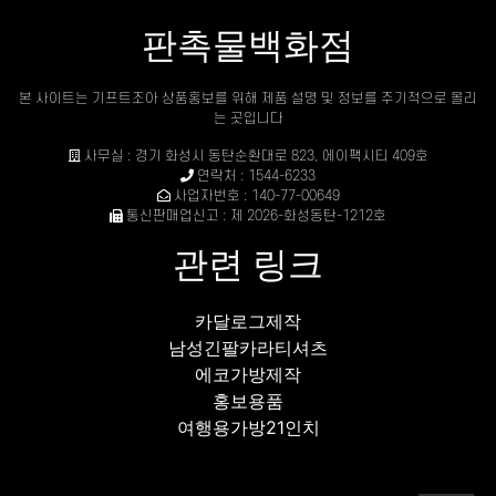
판촉물백화점
본 사이트는 기프트조아 상품홍보를 위해 제품 설명 및 정보를 주기적으로 올리
는 곳입니다
사무실 : 경기 화성시 동탄순환대로 823, 에이팩시티 409호
연락처 : 1544-6233
사업자번호 : 140-77-00649
통신판매업신고 : 제 2026-화성동탄-1212호
관련 링크
카달로그제작
남성긴팔카라티셔츠
에코가방제작
홍보용품
여행용가방21인치