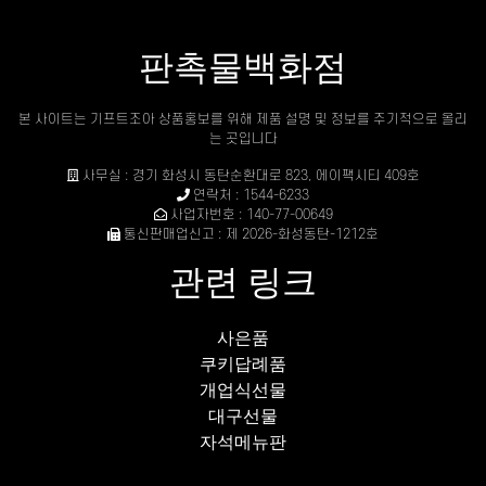
판촉물백화점
본 사이트는 기프트조아 상품홍보를 위해 제품 설명 및 정보를 주기적으로 올리
는 곳입니다
사무실 : 경기 화성시 동탄순환대로 823, 에이팩시티 409호
연락처 : 1544-6233
사업자번호 : 140-77-00649
통신판매업신고 : 제 2026-화성동탄-1212호
관련 링크
사은품
쿠키답례품
개업식선물
대구선물
자석메뉴판