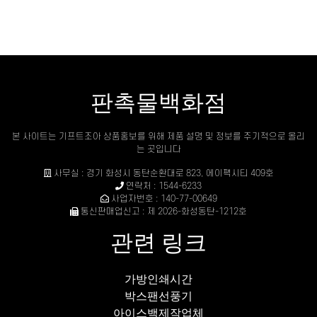
판촉물백화점
본 사이트는 기프트조아 상품홍보를 위해 제품 설명 및 정보를 주기적으로 올리
는 곳입니다
사무실 : 경기 화성시 동탄순환대로 823, 에이팩시티 409호
연락처 : 1544-6233
사업자번호 : 140-77-00649
통신판매업신고 : 제 2026-화성동탄-1212호
관련 링크
가방인쇄시간
박스팬선풍기
아이스백제작업체