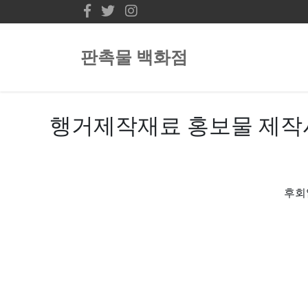
판촉물 백화점
행거제작재료 홍보물 제작시
후회