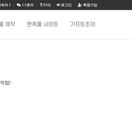
접속자
1
1:1문의
FAQ
로그인
회원가입
물 제작
판촉물 사이트
기프트조아
적립!