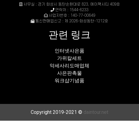
사무실 : 경기 화성시 동탄순환대로 823, 에이팩시티 409호
연락처 : 1544-6233
사업자번호 : 140-77-00649
통신판매업신고 : 제 2026-화성동탄-1212호
관련 링크
인터넷사은품
가위칼세트
악세사리도매업체
사은판촉물
워크샵기념품
Copyright 2019-2021 ©
daintour.net