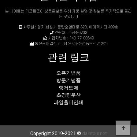
본 사이트는 기프트조아 상품홍보를 위해 제품 설명 및 정보를 주기적으로 올리
는 곳입니다
사무실 : 경기 화성시 동탄순환대로 823, 에이팩시티 409호
연락처 : 1544-6233
사업자번호 : 140-77-00649
통신판매업신고 : 제 2026-화성동탄-1212호
관련 링크
오픈기념품
방문기념품
행거도매
초경량우산
파일홀더인쇄
Copyright 2019-2021 ©
daintour.net