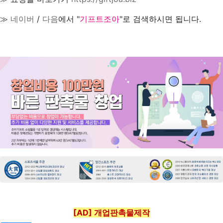
≫
네이버
/
다음
에서 "
기프트조아
"로 검색하시면 됩니다.
[AD] 개업판촉물제작