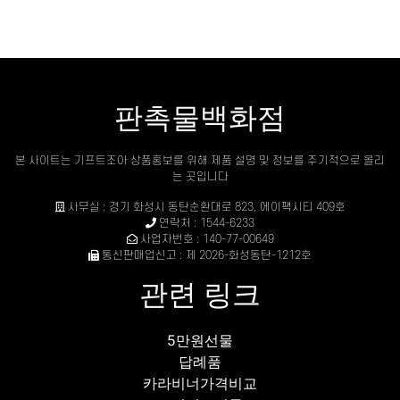
판촉물백화점
본 사이트는 기프트조아 상품홍보를 위해 제품 설명 및 정보를 주기적으로 올리
는 곳입니다
사무실 : 경기 화성시 동탄순환대로 823, 에이팩시티 409호
연락처 : 1544-6233
사업자번호 : 140-77-00649
통신판매업신고 : 제 2026-화성동탄-1212호
관련 링크
5만원선물
답례품
카라비너가격비교