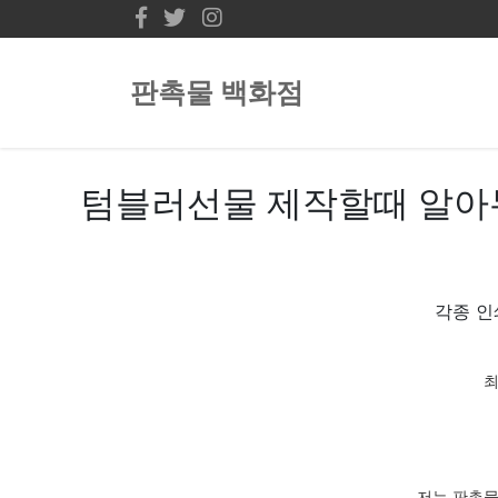
판촉물 백화점
텀블러선물 제작할때 알아
각종 인
최
저는 판촉물