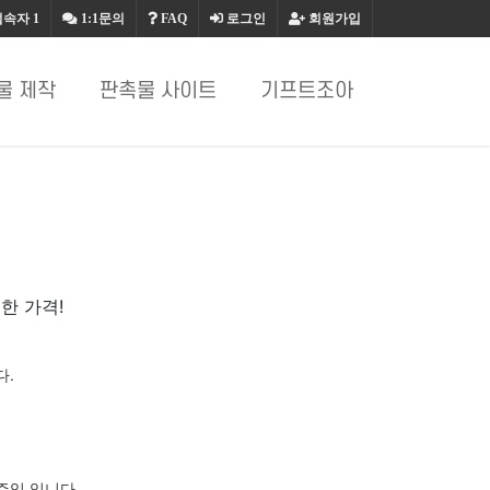
접속자
1
1:1문의
FAQ
로그인
회원가입
물 제작
판촉물 사이트
기프트조아
한 가격!
다.
주임 입니다.