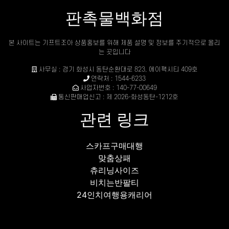
판촉물백화점
본 사이트는 기프트조아 상품홍보를 위해 제품 설명 및 정보를 주기적으로 올리
는 곳입니다
사무실 : 경기 화성시 동탄순환대로 823, 에이팩시티 409호
연락처 : 1544-6233
사업자번호 : 140-77-00649
통신판매업신고 : 제 2026-화성동탄-1212호
관련 링크
스카프구매대행
맞춤상패
츄리닝사이즈
비치는반팔티
24인치여행용캐리어