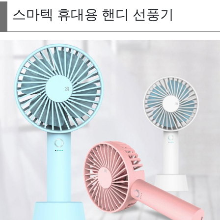
스마텍 휴대용 핸디 선풍기