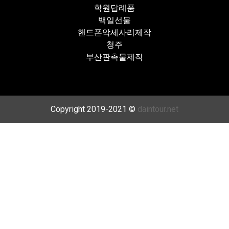
학원답례품
백일선물
핸드폰악세사리제작
청주
부산판촉물제작
Copyright 2019-2021 ©
daintour.net